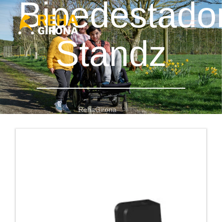
Bipedestado
Standz
RehaGirona
Bipedestador Standz