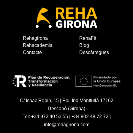
Rehagirona
RehaFit
Rehacademia
Blog
Contacte
Descàrregues
C/ Isaac Rabin, 15 | Pol. Ind Montfullà 17162
Bescanó (Girona)
Tel:
+34 972 40 53 55
|
+34 902 48 72 72
|
info@rehagirona.com