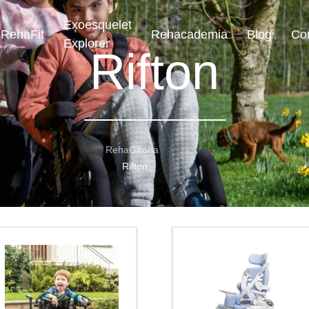
Exoesquelet
RehaFit
Rehacademia
Blog
Co
Explorer
Rifton
RehaGirona
Rifton