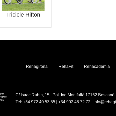
Tricicle Rifton
Rehagirona
RehaFit
Rehacademia
C/ Isaac Rabin, 15 | Pol. Ind Montfullà 17162 Bescanó 
Tel:
+34 972 40 53 55
|
+34 902 48 72 72
|
info@rehag