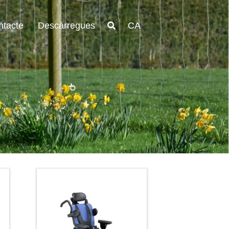
ntacte
Descàrregues
CA