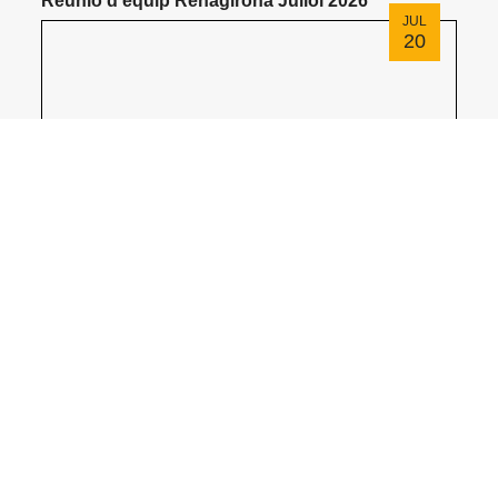
Reunió d'equip Rehagirona Juliol 2026
JUL
20
Nou horari d'estiu i vacances
JUL
07