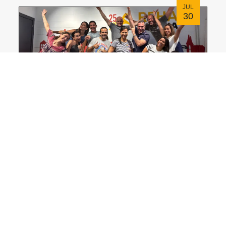
JUL
30
Reunió d'equip Rehagirona Juliol 2026
JUL
20
Nou horari d'estiu i vacances