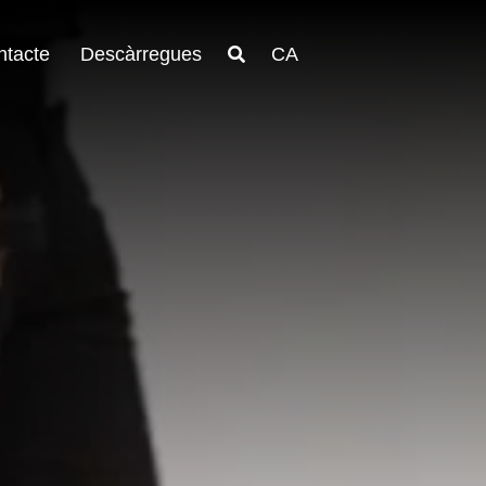
ntacte
Descàrregues
CA