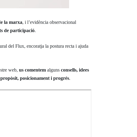
de la marxa
, i l’evidència observacional
ats de participació
.
ural del Flux, encoratja la postura recta i ajuda
ostre web,
us comentem
alguns
consells, idees
propòsit, posicionament i progrés
.