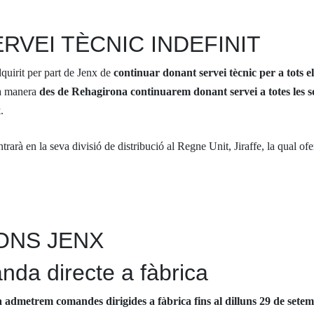
VEI TÈCNIC INDEFINIT
quirit per part de Jenx de
continuar donant servei tècnic per a tots e
sta manera
des de Rehagirona continuarem donant servei a totes les so
x
.
trarà en la seva divisió de distribució al Regne Unit, Jiraffe, la qual ofe
ONS JENX
da directe a fàbrica
 admetrem comandes dirigides a fàbrica fins al dilluns 29 de sete