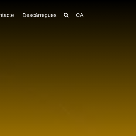
ntacte
Descàrregues
CA