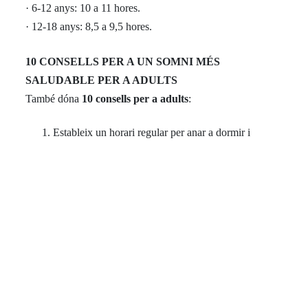
· 6-12 anys: 10 a 11 hores.
· 12-18 anys: 8,5 a 9,5 hores.
10 CONSELLS PER A UN SOMNI MÉS
SALUDABLE PER A ADULTS
També dóna
10 consells per a adults
:
Estableix un horari regular per anar a dormir i
despertar-se.
Si dorms la migdiada, que no excedeixi els 45
minuts.
Evita el consum excessiu d’alcohol 4 hores abans
d’anar a dormir i no fumis.
Evita prendre cafeïna 6 hores abans d’anar a dormir.
Això inclou cafè, te i molts refrescs, així com
xocolata.
Evita els aliments pesats, picants o ensucrats 4 hores
abans d’anar a dormir. Un aperitiu lleuger abans