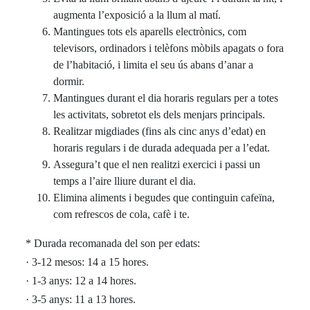
augmenta l’exposició a la llum al matí.
Mantingues tots els aparells electrònics, com
televisors, ordinadors i telèfons mòbils apagats o fora
de l’habitació, i limita el seu ús abans d’anar a
dormir.
Mantingues durant el dia horaris regulars per a totes
les activitats, sobretot els dels menjars principals.
Realitzar migdiades (fins als cinc anys d’edat) en
horaris regulars i de durada adequada per a l’edat.
Assegura’t que el nen realitzi exercici i passi un
temps a l’aire lliure durant el dia.
Elimina aliments i begudes que continguin cafeïna,
com refrescos de cola, cafè i te.
* Durada recomanada del son per edats:
· 3-12 mesos: 14 a 15 hores.
· 1-3 anys: 12 a 14 hores.
· 3-5 anys: 11 a 13 hores.