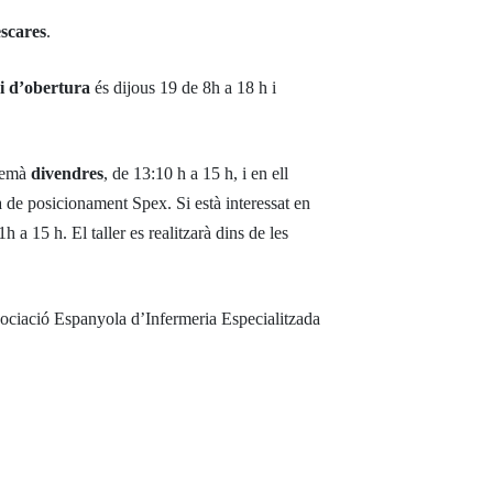
escares
.
i d’obertura
és dijous 19 de 8h a 18 h i
 demà
divendres
, de 13:10 h a 15 h, i en ell
 de posicionament Spex. Si està interessat en
a 15 h. El taller es realitzarà dins de les
ociació Espanyola d’Infermeria Especialitzada