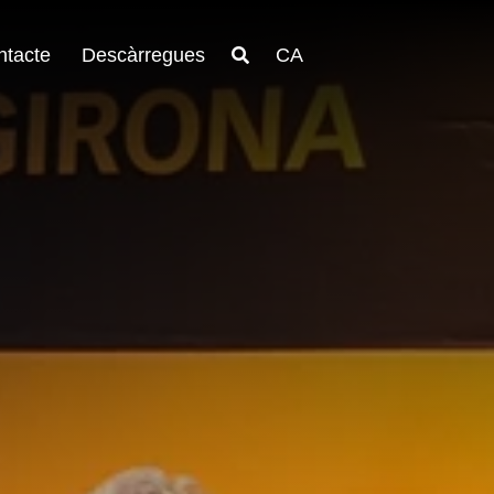
ntacte
Descàrregues
CA