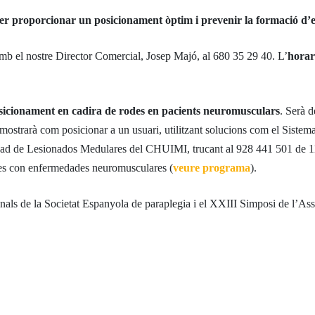
 per proporcionar un posicionament òptim i prevenir la formació d’
amb el nostre Director Comercial, Josep Majó, al 680 35 29 40. L’
horar
osicionament en cadira de rodes en pacients neuromusculars
. Serà
strarà com posicionar a un usuari, utilitzant solucions com el Sistema
nidad de Lesionados Medulares del CHUIMI, trucant al 928 441 501 de 11h 
tes con enfermedades neuromusculares (
veure programa
).
ls de la Societat Espanyola de paraplegia i el XXIII Simposi de l’Ass