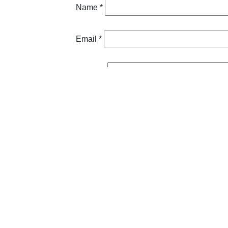
Name
*
Email
*
Website
Save my name, email, and website in thi
Anterior