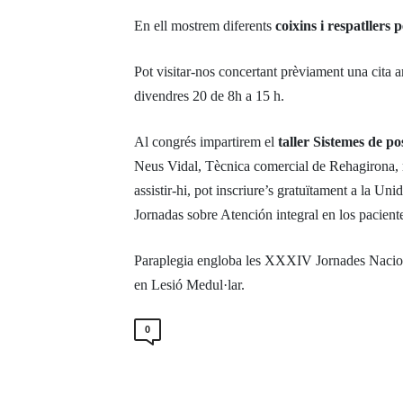
En ell mostrem diferents
coixins i respatllers
Pot visitar-nos concertant prèviament una cita 
divendres 20 de 8h a 15 h.
Al congrés impartirem el
taller Sistemes de p
Neus Vidal, Tècnica comercial de Rehagirona, mo
assistir-hi, pot inscriure’s gratuïtament a la U
Jornadas sobre Atención integral en los pacien
Paraplegia engloba les XXXIV Jornades Naciona
en Lesió Medul·lar.
0