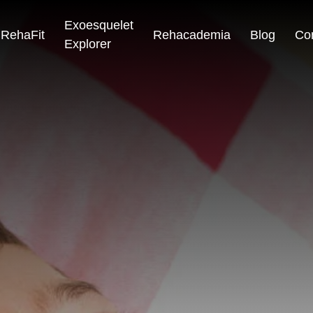
Exoesquelet
RehaFit
Rehacademia
Blog
Co
Explorer