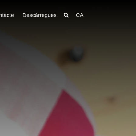
ntacte
Descàrregues
CA