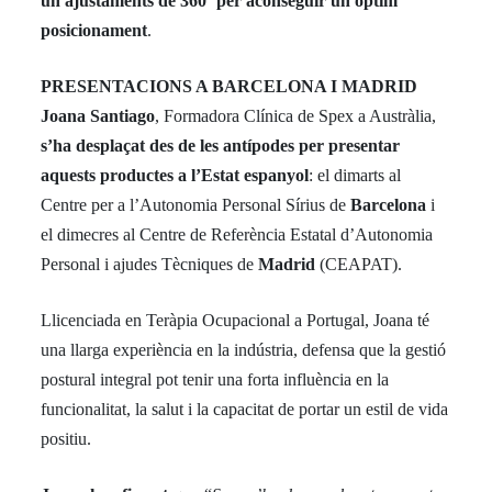
un ajustaments de 360º per aconseguir un òptim
posicionament
.
PRESENTACIONS A BARCELONA I MADRID
Joana Santiago
, Formadora Clínica de Spex a Austràlia,
s’ha desplaçat des de les antípodes per presentar
aquests productes a l’Estat espanyol
: el dimarts al
Centre per a l’Autonomia Personal Sírius de
Barcelona
i
el dimecres al Centre de Referència Estatal d’Autonomia
Personal i ajudes Tècniques de
Madrid
(CEAPAT).
Llicenciada en Teràpia Ocupacional a Portugal, Joana té
una llarga experiència en la indústria, defensa que la gestió
postural integral pot tenir una forta influència en la
funcionalitat, la salut i la capacitat de portar un estil de vida
positiu.