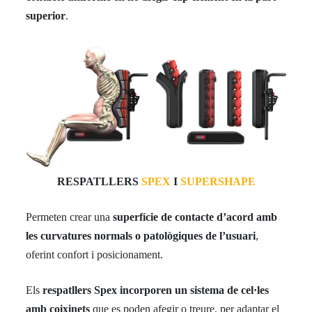
superior
.
RESPATLLERS
SPEX
I
SUPERSHAPE
Permeten crear una
superfície de contacte d’acord amb
les curvatures normals o patològiques de l’usuari
,
oferint confort i posicionament.
Els
respatllers Spex incorporen un sistema de cel·les
amb coixinets
que es poden afegir o treure, per adaptar el