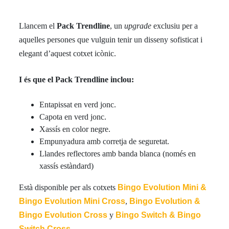
Llancem el
Pack
Trendline
, un
upgrade
exclusiu per a
aquelles persones que vulguin tenir un disseny sofisticat i
elegant d’aquest cotxet icònic.
I és que el Pack Trendline inclou:
Entapissat en verd jonc.
Capota en verd jonc.
Xassís en color negre.
Empunyadura amb corretja de seguretat.
Llandes reflectores amb banda blanca (només en
xassís estàndard)
Està disponible per als cotxets
Bingo Evolution Mini &
Bingo Evolution Mini Cross
,
Bingo Evolution &
Bingo Evolution Cross
y
Bingo Switch & Bingo
Switch Cross
.