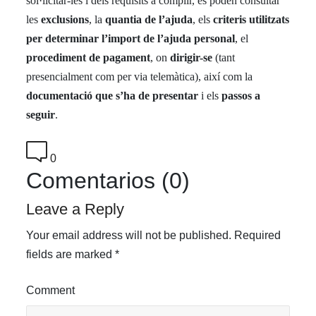
sol·licitar-les i dels requisits a complir, es poden consultar
les
exclusions
, la
quantia de l’ajuda
, els
criteris utilitzats
per determinar l’import de l’ajuda personal
, el
procediment de pagament
, on
dirigir-se
(tant
presencialment com per via telemàtica), així com la
documentació que s’ha de presentar
i els
passos a
seguir
.
0
Comentarios (0)
Leave a Reply
Your email address will not be published.
Required
fields are marked
*
Comment