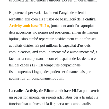
el context del seu entorn i tasques, pot ser un desafiament.
El potencial per variar fàcilment l’angle de seient i
respatller, així com els ajustos de basculació de la
cadira
Activity amb base Hi-Lo
, juntament amb l’ús apropiat
dels accessoris, no només pot posicionar al nen de manera
òptima, sinó també repercutir positivament en nombroses
activitats diàries. Es pot millorar la capacitat d’ús dels
comunicadors, així com l’alimentació o autoalimentació, i
facilitar la cura personal, com el raspallat de les dents o el
tall del cabell (12). Els terapeutes ocupacionals,
fisioterapeutes i logopedes poden ser fonamentals per
aconseguir un posicionament òptim.
La
cadira Activity de Rifton amb base Hi-Lo
pot exercir
un paper fonamental en seients adaptatius per a la salut i la
funcionalitat a l’escola i la llar, per a nens amb paràlisi