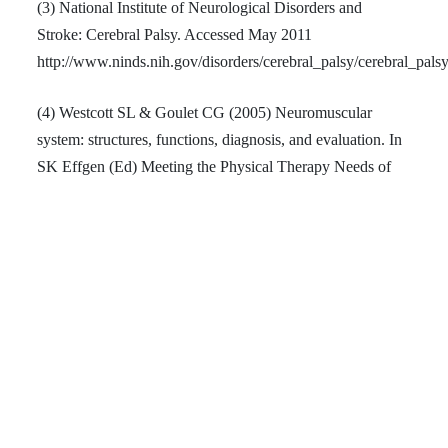
(3) National Institute of Neurological Disorders and
Stroke: Cerebral Palsy. Accessed May 2011
http://www.ninds.nih.gov/disorders/cerebral_palsy/cerebral_pals
(4) Westcott SL & Goulet CG (2005) Neuromuscular
system: structures, functions, diagnosis, and evaluation. In
SK Effgen (Ed) Meeting the Physical Therapy Needs of
Children. Philadelphia: FA Davis Company
(5) Porter D, Michael S, Kirkwood C. Is there a
relationship between preferred posture and positioning in
early life and the direction of subsequent asymmetrical
postural deformity in non-ambulant people with cerebral
palsy? Child: care, health and development. 2008;34(5)
635–41. Abstract
(6) Neville, L. The fundamental principles of seating and