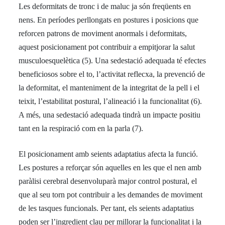
Les deformitats de tronc i de maluc ja són freqüents en
nens. En períodes perllongats en postures i posicions que
reforcen patrons de moviment anormals i deformitats,
aquest posicionament pot contribuir a empitjorar la salut
musculoesquelètica (5). Una sedestació adequada té efectes
beneficiosos sobre el to, l’activitat reflecxa, la prevenció de
la deformitat, el manteniment de la integritat de la pell i el
teixit, l’estabilitat postural, l’alineació i la funcionalitat (6).
A més, una sedestació adequada tindrà un impacte positiu
tant en la respiració com en la parla (7).
El posicionament amb seients adaptatius afecta la funció.
Les postures a reforçar són aquelles en les que el nen amb
paràlisi cerebral desenvoluparà major control postural, el
que al seu torn pot contribuir a les demandes de moviment
de les tasques funcionals. Per tant, els seients adaptatius
poden ser l’ingredient clau per millorar la funcionalitat i la