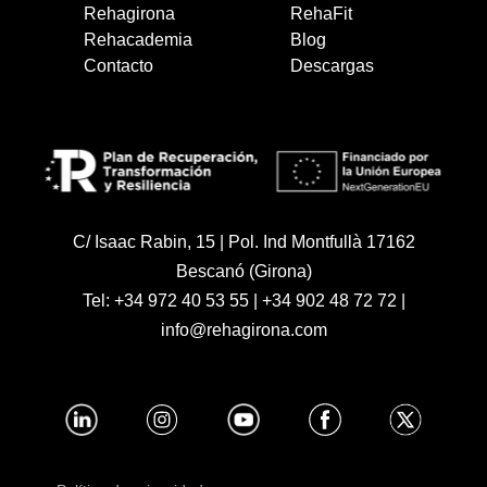
Rehagirona
RehaFit
Rehacademia
Blog
Contacto
Descargas
C/ Isaac Rabin, 15 | Pol. Ind Montfullà 17162
Bescanó (Girona)
Tel:
+34 972 40 53 55
|
+34 902 48 72 72
|
info@rehagirona.com