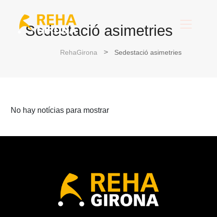
Sedestació asimetries
RehaGirona
Sedestació asimetries
No hay notícias para mostrar