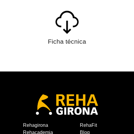
Ficha técnica
Rehagirona
RehaFit
Rehacademia
Blog