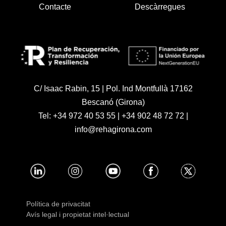
Contacte
Descàrregues
C/ Isaac Rabin, 15 | Pol. Ind Montfullà 17162
Bescanó (Girona)
Tel:
+34 972 40 53 55
|
+34 902 48 72 72
|
info@rehagirona.com
Política de privacitat
Avís legal i propietat intel·lectual