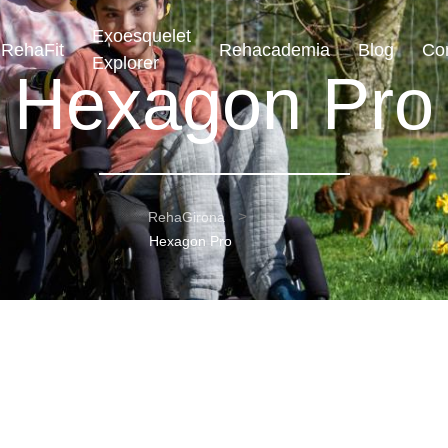
Exoesquelet
RehaFit
Rehacademia
Blog
Co
Explorer
Hexagon Pro
RehaGirona
Hexagon Pro