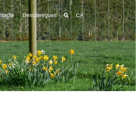
ntacte
Descàrregues
CA