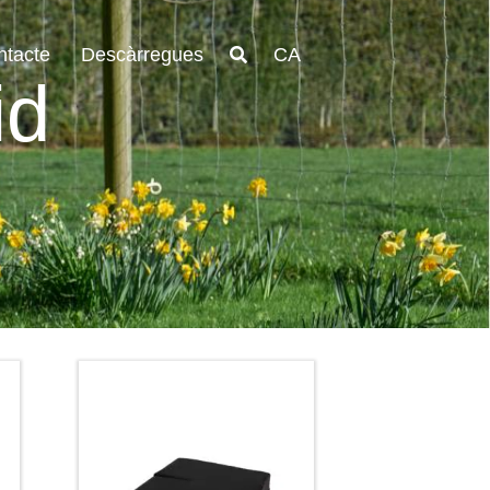
ntacte
Descàrregues
CA
id