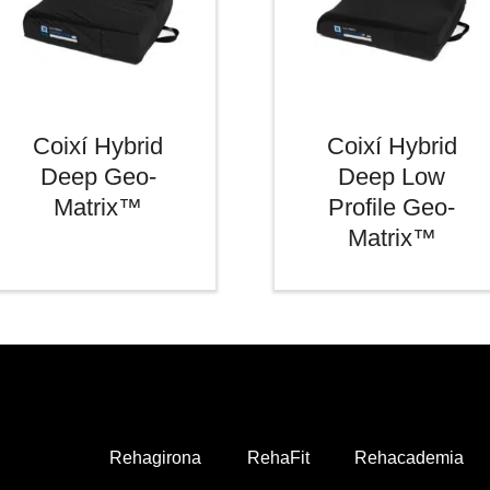
Coixí Hybrid
Coixí Hybrid
Deep Geo-
Deep Low
Matrix™
Profile Geo-
Matrix™
Rehagirona
RehaFit
Rehacademia