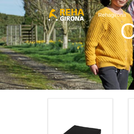
Rehagirona
C