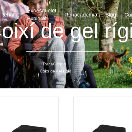
Exoesquelet
RehaFit
Rehacademia
Blog
Co
Explorer
oixí de gel ríg
RehaGirona
Coixí de gel rígid