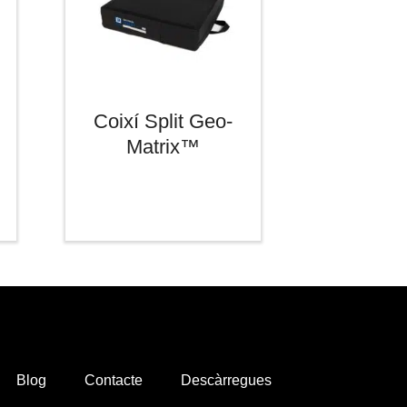
Coixí Split Geo-
Matrix™
Blog
Contacte
Descàrregues